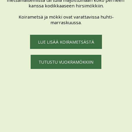
metsämaisemissa tai tulla majoittumaan koko perheen 
kanssa kodikkaaseen hirsimökkiin.
Koirametsä ja mökki ovat varattavissa huhti-
marraskuussa.
LUE LISÄÄ KOIRAMETSÄSTÄ
TUTUSTU VUOKRAMÖKKIIN